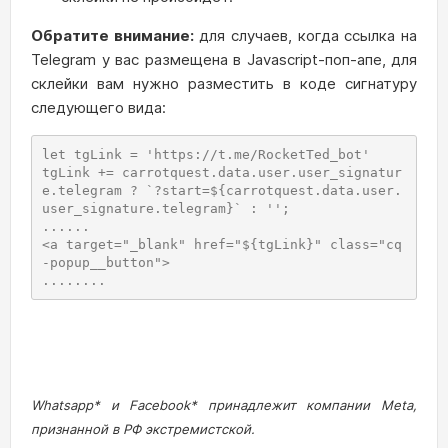
Обратите внимание:
для случаев, когда ссылка на
Telegram у вас размещена в Javascript-поп-апе, для
склейки вам нужно разместить в коде сигнатуру
следующего вида:
let tgLink = 'https://t.me/RocketTed_bot' 

tgLink += carrotquest.data.user.user_signatur
e.telegram ? `?start=${carrotquest.data.user.
user_signature.telegram}` : '';

...... 

<a target="_blank" href="${tgLink}" class="cq
-popup__button"> 

........
Whatsapp* и Facebook* принадлежит компании Meta,
признанной в РФ экстремистской.