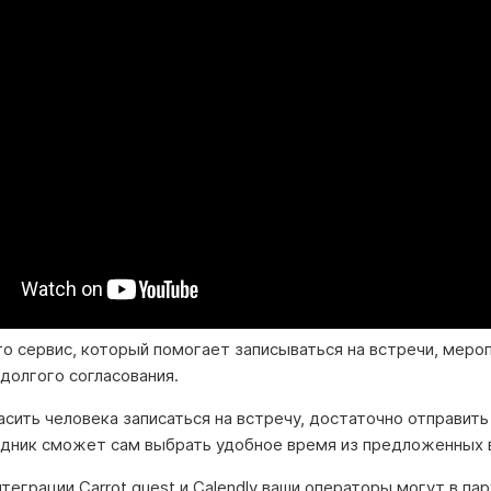
то сервис, который помогает записываться на встречи, меро
долгого согласования.
сить человека записаться на встречу, достаточно отправить
едник сможет сам выбрать удобное время из предложенных 
теграции Carrot quest и Calendly ваши операторы могут в пар