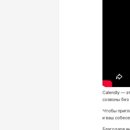
Calendly — э
созвоны без 
Чтобы пригла
и ваш собес
Благодаря ин