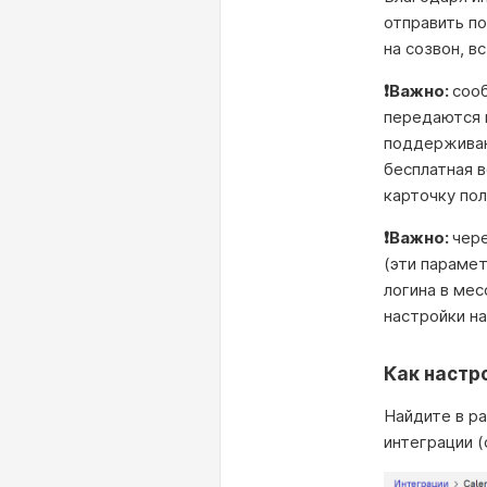
отправить по
на созвон, в
❗Важно:
сооб
передаются в
поддерживают
бесплатная в
карточку пол
❗Важно:
чере
(эти параме
логина в ме
настройки на
Как настр
Найдите в ра
интеграции (