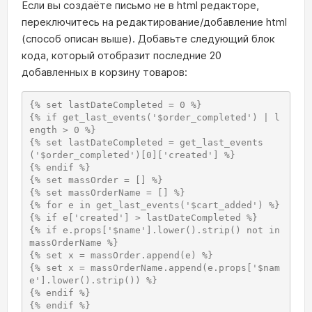
Если вы создаёте письмо не в html редакторе,
переключитесь на редактирование/добавление html
(способ описан выше). Добавьте следующий блок
кода, который отобразит последние 20
добавленных в корзину товаров:
{% set lastDateCompleted = 0 %}

{% if get_last_events('$order_completed') | l
ength > 0 %}

{% set lastDateCompleted = get_last_events
('$order_completed')[0]['created'] %}

{% endif %}

{% set massOrder = [] %}

{% set massOrderName = [] %}

{% for e in get_last_events('$cart_added') %}

{% if e['created'] > lastDateCompleted %}

{% if e.props['$name'].lower().strip() not in 
massOrderName %}

{% set x = massOrder.append(e) %}

{% set x = massOrderName.append(e.props['$nam
e'].lower().strip()) %}

{% endif %}

{% endif %}
