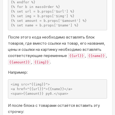
{% endfor %}

{% for b in massOrder %}

{% set url = b.props['$url'] %}

{% set img = b.props['$img'] %}

{% set amount = b.props['$amount'] %}

{% set name = b.props['$name'] %}
После этого кода необходимо вставлять блок
товаров, где вместо ссылки на товар, его названия,
цены и ссылки на картинку необходимо вставлять
соответствующие переменные
,
,
{{url}}
{{name}}
,
.
{{amount}}
{{img}}
Например:
<img src="{{img}}">

<a href="{{url}}">{{name}}</a>

<span>{{amount}} руб.</span>
И после блока с товарами остаётся вставить эту
строчку: