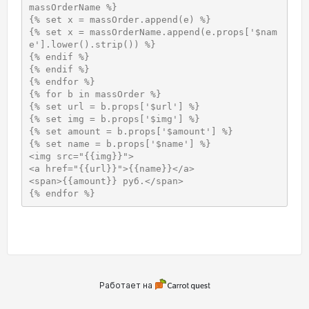
massOrderName %}

{% set x = massOrder.append(e) %}

{% set x = massOrderName.append(e.props['$nam
e'].lower().strip()) %}

{% endif %}

{% endif %}

{% endfor %}

{% for b in massOrder %}

{% set url = b.props['$url'] %}

{% set img = b.props['$img'] %}

{% set amount = b.props['$amount'] %}

{% set name = b.props['$name'] %}

<img src="{{img}}">

<a href="{{url}}">{{name}}</a>

<span>{{amount}} руб.</span>

{% endfor %}
Работает на