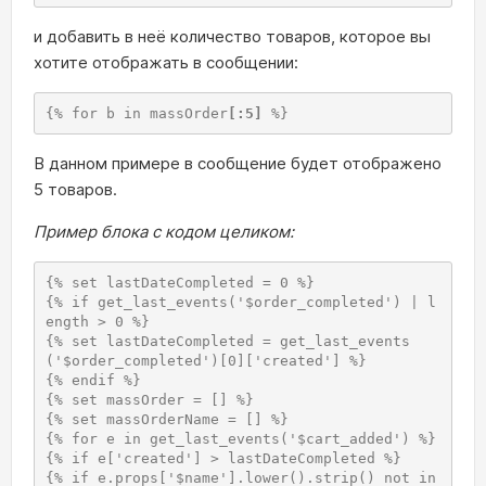
и добавить в неё количество товаров, которое вы
хотите отображать в сообщении:
{% for b in massOrder
[:5]
 %}
В данном примере в сообщение будет отображено
5 товаров.
Пример блока с кодом целиком:
{% set lastDateCompleted = 0 %}

{% if get_last_events('$order_completed') | l
ength > 0 %}

{% set lastDateCompleted = get_last_events
('$order_completed')[0]['created'] %}

{% endif %}

{% set massOrder = [] %}

{% set massOrderName = [] %}

{% for e in get_last_events('$cart_added') %}

{% if e['created'] > lastDateCompleted %}

{% if e.props['$name'].lower().strip() not in 