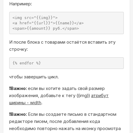
Например:
<img src="{{img}}">

<a href="{{url}}">{{name}}</a>

<span>{{amount}} руб.</span>
И после блока с товарами остаётся вставить эту
строчку:
{% endfor %}
чтобы завершить цикл.
❗Важно:
если вы хотите задать свой размер
изображения, добавьте к тегу {{img}}
атрибут
ширины - width
.
❗Важно:
Если вы создаете письмо в стандартном
редакторе писем, после добавления кода
необходимо повторно нажать на иконку просмотра