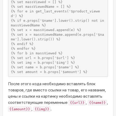
{% set massViewed = [] %}

{% set massViewedName = [] %}

{% for e in get_last_events('$product_viewe
d') %}

{% if e.props['$name'].lower().strip() not in 
massViewedName %}

{% set x = massViewed.append(e) %}

{% set x = massViewedName.append(e.props['$na
me'].lower().strip()) %}

{% endif %}

{% endfor %}

{% for b in massViewed %}

{% set url = b.props['$url'] %}

{% set img = b.props['$img'] %}

{% set name = b.props['$name'] %}

{% set amount = b.props['$amount'] %}
После этого кода необходимо вставлять блок
товаров, где вместо ссылки на товар, его названия,
цены и ссылки на картинку необходимо вставлять
соответствующие переменные
,
,
{{url}}
{{name}}
,
.
{{amount}}
{{img}}