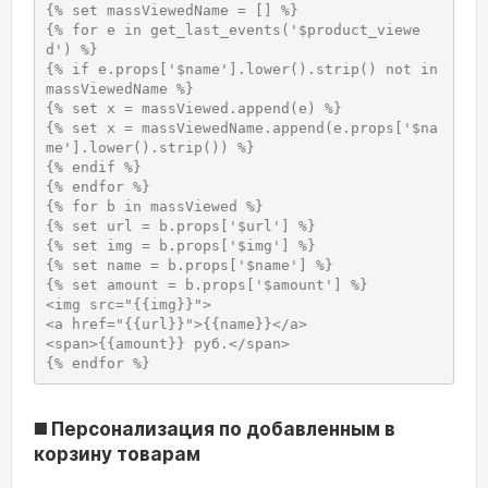
{% set massViewedName = [] %}

{% for e in get_last_events('$product_viewe
d') %}

{% if e.props['$name'].lower().strip() not in 
massViewedName %}

{% set x = massViewed.append(e) %}

{% set x = massViewedName.append(e.props['$na
me'].lower().strip()) %}

{% endif %}

{% endfor %}

{% for b in massViewed %}

{% set url = b.props['$url'] %}

{% set img = b.props['$img'] %}

{% set name = b.props['$name'] %}

{% set amount = b.props['$amount'] %}

<img src="{{img}}">

<a href="{{url}}">{{name}}</a>

<span>{{amount}} руб.</span>

{% endfor %}
◼️ Персонализация по добавленным в
корзину товарам