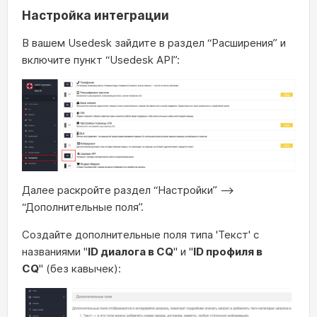
Настройка интеграции
В вашем Usedesk зайдите в раздел “Расширения” и
включите пункт “Usedesk API”:
Далее раскройте раздел
“Настройки” —>
“Дополнительные поля”.
Создайте дополнительные поля типа 'Текст' с
названиями "
ID диалога в СQ
"
и "
ID профиля в
СQ
"
(без кавычек):